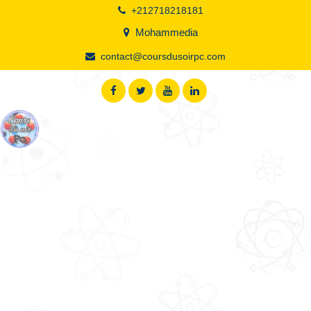
+212718218181
Mohammedia
contact@coursdusoirpc.com