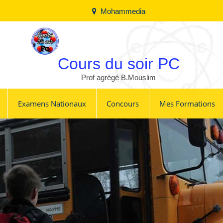
Mohammedia
Cours du soir PC
Prof agrégé B.Mouslim
Examens Nationaux
Concours
Mes Formations