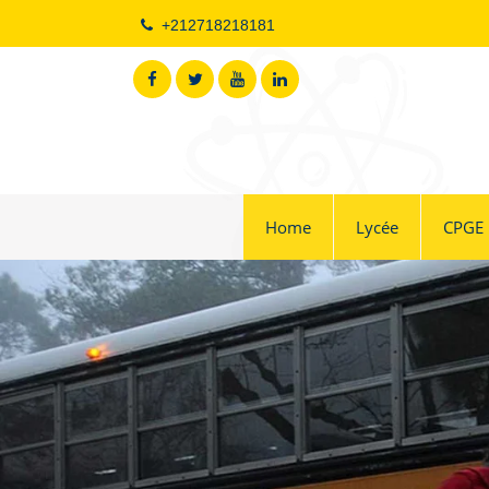
Skip
+212718218181
to
content
Home
Lycée
CPGE