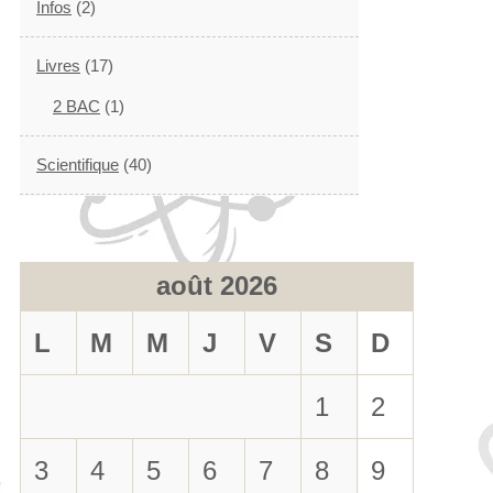
Infos
(2)
Livres
(17)
2 BAC
(1)
Scientifique
(40)
août 2026
L
M
M
J
V
S
D
1
2
3
4
5
6
7
8
9