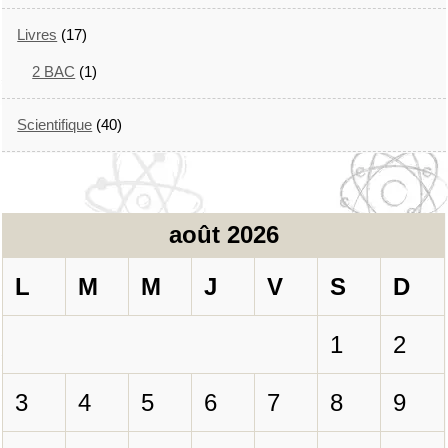
Livres
(17)
2 BAC
(1)
Scientifique
(40)
août 2026
L
M
M
J
V
S
D
1
2
3
4
5
6
7
8
9