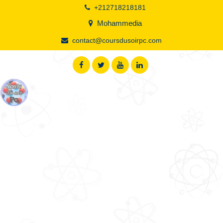
+212718218181
Mohammedia
contact@coursdusoirpc.com