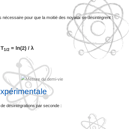
s nécessaire pour que la moitié des noyaux se désintègrent :
T
= ln(2) / λ
1/2
expérimentale
e de désintégrations par seconde :