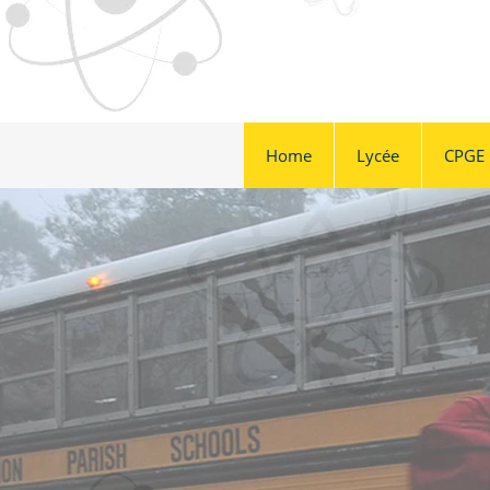
Home
Lycée
CPGE