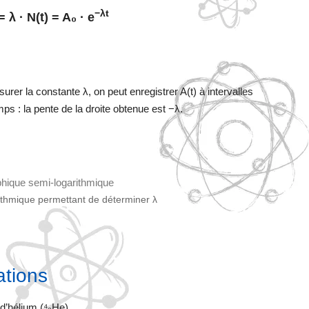
−λt
= λ · N(t) = A₀ · e
urer la constante λ, on peut enregistrer A(t) à intervalles
mps : la pente de la droite obtenue est −λ.
ithmique permettant de déterminer λ
ations
d’hélium (⁴₂He)