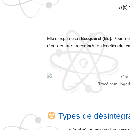
A(t) 
Elle s’exprime en
Becquerel (Bq)
. Pour mes
réguliers, puis tracer ln(A) en fonction du te
Tracé semi-logar
Types de désintégr
α (alpha)
: émission d’un noyau 