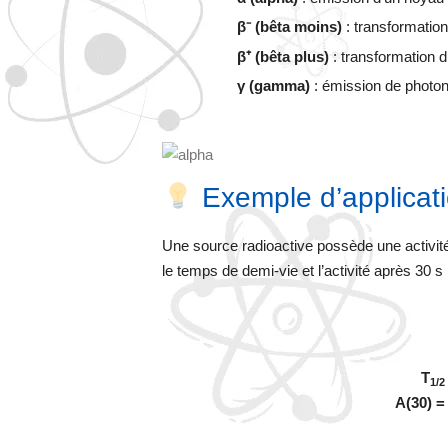
β⁻ (bêta moins)
: transformation
β⁺ (bêta plus)
: transformation d
γ (gamma)
: émission de photon
Exemple d’applicat
Une source radioactive possède une activité
le temps de demi-vie et l’activité après 30 s 
T
1/2
A(30) =