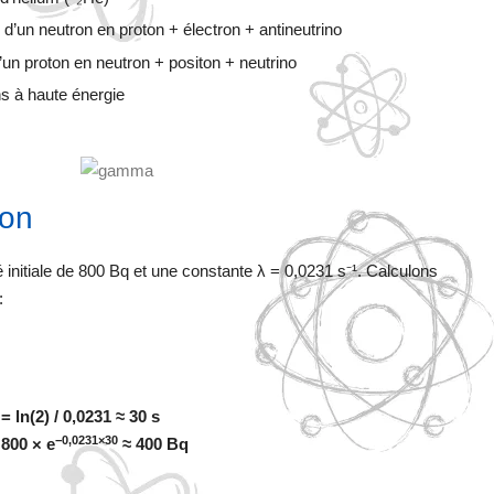
 d’un neutron en proton + électron + antineutrino
’un proton en neutron + positon + neutrino
s à haute énergie
ion
 initiale de 800 Bq et une constante λ = 0,0231 s⁻¹. Calculons
:
= ln(2) / 0,0231 ≈ 30 s
−0,0231×30
 800 × e
≈ 400 Bq