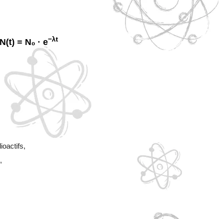
−λt
N(t) = N₀ · e
ioactifs,
,