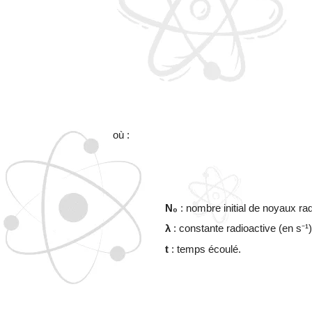
où :
N₀
: nombre initial de noyaux rad
λ
: constante radioactive (en s⁻¹)
t
: temps écoulé.