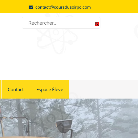
contact@coursdusoirpc.com
Contact
Espace Élève