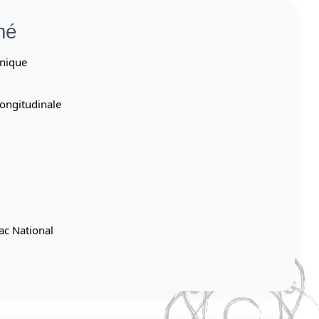
mé
anique
longitudinale
ac National