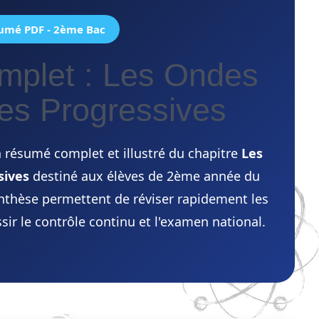
umé PDF - 2ème Bac
plet : Les Ondes
es Progressives
 résumé complet et illustré du chapitre
Les
sives
destiné aux élèves de 2ème année du
ynthèse permettent de réviser rapidement les
sir le contrôle continu et l'examen national.